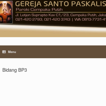
Skip
to
content
Menu
Bidang BP3