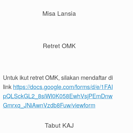
Misa Lansia
Retret OMK
Untuk ikut retret OMK, silakan mendaftar di
link
https://docs.google.com/forms/d/e/1FAI
pQLSckGL2_8siWI0K058EwhVsjPEmDnw
Gmrxq_JNiAwnVzdb8Fuw/viewform
Tabut KAJ