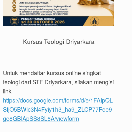
Kursus Teologi Driyarkara
Untuk mendaftar kursus online singkat
teologi dari STF Driyarkara, silakan mengisi
link
https://docs.google.com/forms/d/e/1FAIpQL
SfjO5BWIc3N4Fyiy1h3_ha9_ZLCP77Pee9
ge8GBIApSS8SL6A/viewform