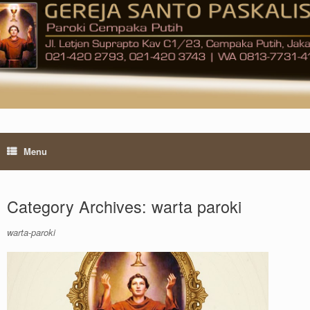
Skip
to
content
Menu
Category Archives:
warta paroki
warta-paroki