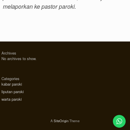
melaporkan ke pastor paroki.
Archives
No archives to show.
Categories
kabar paroki
liputan paroki
warta paroki
A
SiteOrigin
Theme