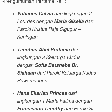
-Pengumuman Pertama Kali :
Yohanes Calvin
dari lingkungan
2
Lourdes
dengan
Maria Gisella
dari
Paroki Kristus Raja Cigugur –
Kuningan.
Timotius Abel Pratama
dari
lingkungan 3 Keluarga Kudus
dengan
Sofia Betsheba Br.
Siahaan
dari Paroki Keluarg
a Kudus
Rawamangun.
Hana Ekaristi Princes
dari
lingkungan 1
Maria Fatima
dengan
Fransiscus Timothy
dari Paroki St.